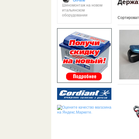
Д
е
р
ж
а
On-line
Шиномонтаж на новом
итальянском
оборудовании
Сортироват