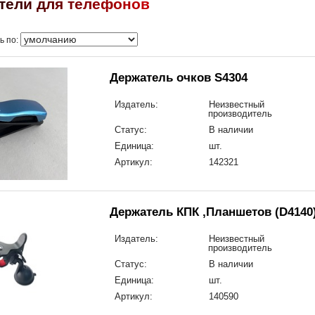
т
е
л
и
д
л
я
т
е
л
е
ф
о
н
о
в
ь по:
Держатель очков S4304
Издатель:
Неизвестный
производитель
Статус:
В наличии
Единица:
шт.
Артикул:
142321
Держатель КПК ,Планшетов (D4140
Издатель:
Неизвестный
производитель
Статус:
В наличии
Единица:
шт.
Артикул:
140590