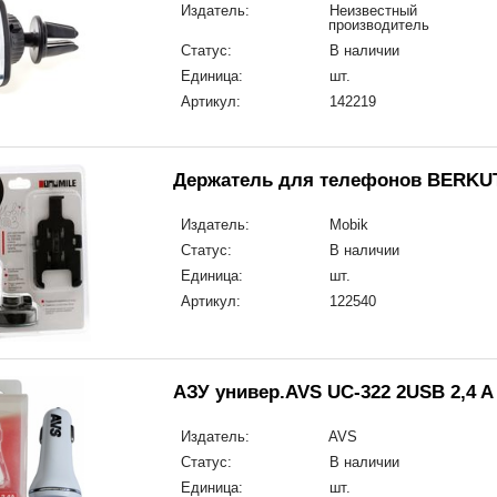
Издатель:
Неизвестный
производитель
Статус:
В наличии
Единица:
шт.
Артикул:
142219
Держатель для телефонов BERKU
Издатель:
Mobik
Статус:
В наличии
Единица:
шт.
Артикул:
122540
АЗУ универ.AVS UC-322 2USB 2,4 A
Издатель:
AVS
Статус:
В наличии
Единица:
шт.