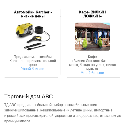
Аксессуары
Автомойки Karcher -
Кафе«ВИЛКИН
низкие цены
ЛОЖКИН»
Инструменты
4х4
АКБ
Предлагаем автомойки
Кафе
Все товары
Karcher по привлекательной
«Вилкин Ложкин» бизнес-
цене
меню, блюда на углях, живая
Узнай больше
музыка.
Узнай больше
Услуги
Калькулятор
шиномонтажа
Торговый дом АВС
ТД АВС предлагает большой выбор автомобильных шин:
On-line запись на
зимние(шипованные, нешипованные) и летние шины, импортные
сервисное обслуживание
и российских производителей, дорожные и внедорожные, от эконом-до
премиум класса.