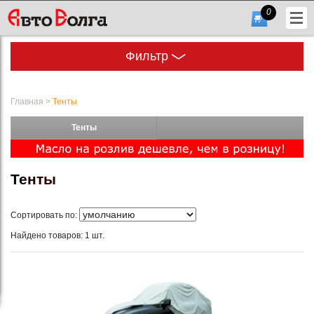
0
Фильтр
Главная
>
Тенты
Тенты
+7
(831)
Т
е
н
т
ы
432-
56-
Сортировать по:
56
Найдено товаров: 1 шт.
Гарфик
работы