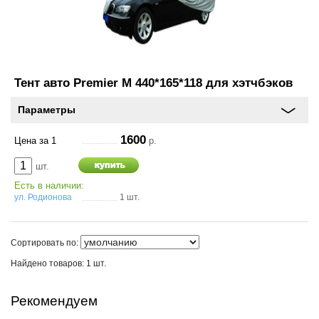
и
схема
проезда
On-line запись на
сервисное обслуживание
Тент авто Premier M 440*165*118 для хэтчбэков
Параметры
Шины и диски
1600
Цена за 1
р.
Автохимия
шт.
Есть в наличии:
Автоэлектроника
ул. Родионова
1 шт.
Запчасти
Сортировать по:
Масла
Найдено товаров: 1 шт.
Спорт туризм
Рекомендуем