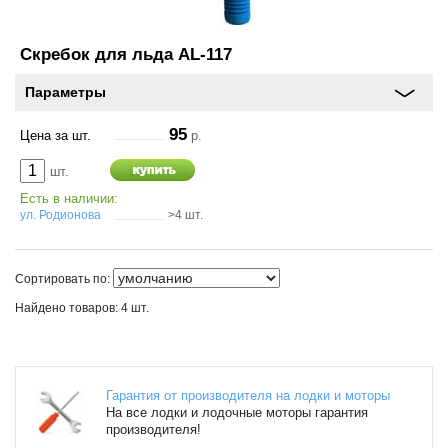
Скребок для льда AL-117
Оставить
Параметры
отзыв
95
Цена за шт.
р.
Консультация
шт.
по
шинам
Есть в наличии:
ул. Родионова
>4 шт.
+7
(831)
Сортировать по:
410-
Найдено товаров: 4 шт.
33-
77
Гарантия от производителя на лодки и моторы
На все лодки и лодочные моторы гарантия
производителя!