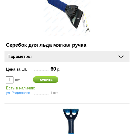
Аксессуары
Инструменты
4х4
Скребок для льда мягкая ручка
АКБ
Параметры
Все товары
60
Цена за шт.
р.
Услуги
шт.
Есть в наличии:
ул. Родионова
1 шт.
Калькулятор
шиномонтажа
On-line запись на
сервисное обслуживание