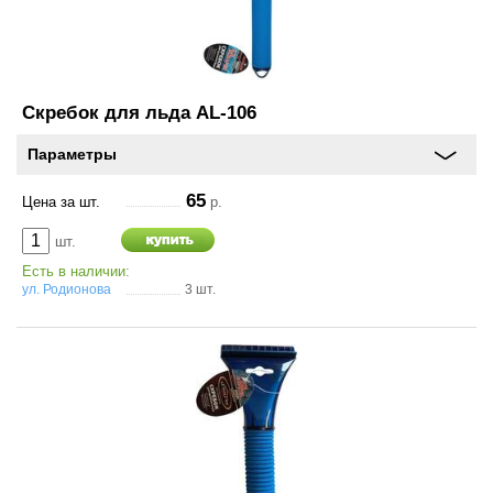
О
компании
Условия
работы
Скребок для льда AL-106
Параметры
Оплата
65
Цена за шт.
р.
Новости
шт.
Отзывы
Есть в наличии:
ул. Родионова
3 шт.
Вакансии
Контакты