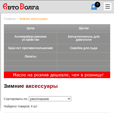
0
Главная
>
Зимние аксессуары
Цепи
Щетки
Антипробуксовочное
Автоутеплитель для
устройство
двигателя
Браслет противоскольжения
Скребок для льда
+7
Лопаты
(831)
432-
56-
56
З
и
м
н
и
е
а
к
с
е
с
с
у
а
р
ы
Сортировать по:
Гарфик
Найдено товаров: 4 шт.
работы