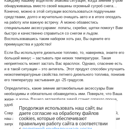
Каждому нашему водителю знакома ситуация, когда зимним утром
обнаруживаешь вместо своей машины огромный сугроб снега…
Конечно, можно в этой ситуации воспользоваться подручными
средствами, долго и мучительно очищать авто и в итоге опоздать
на работу или важную встречу. А можно обзавестись
специальными аксессуарами: лопаты, скребки, щетки помогут Вам
быстро и качественно справиться со снегом и льдом.
Воспользовавшись таким набором хоть раз, Вы оцените его
преимущества и удобство!
Если Вы используете дизельное топливо, то, наверняка, знаете его
большой минус – застывать при низких температурах. Такая
неприятность может застать Вас врасплох. Однако, спасение есть
и в такой ситуации – это антигель. Этот продукт способен улучшить
низкотемпературные свойства летнего дизельного топлива, понизив
его температуру застывания до -25 градусов.
Определитесь, какие зимние автомобильные аксессуары Вам
необходимы и обязательно обзаведитесь ими. Поверьте, что Ваша
жизнь и жизнь Вашего автомобиля зимой станет гораздо проще,
удобнее и приятнее.
Продолжая использовать наш сайт, вы
даете согласие на обработку файлов
Современные автомобили насыщены различной автоэлектрикой,
cookies, которые обеспечивают
наш ассортимент
автоэлектрики
сможет удовлетворить все ваши
правильную работу сайта в соответствии
запросы.
с
политикой конфиденциальности
.