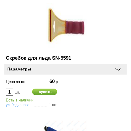
и
схема
проезда
On-line запись на
сервисное обслуживание
Шины и диски
Скребок для льда SN-5591
Автохимия
Параметры
Автоэлектроника
60
Цена за шт.
р.
Запчасти
шт.
Есть в наличии:
ул. Родионова
1 шт.
Масла
Спорт туризм