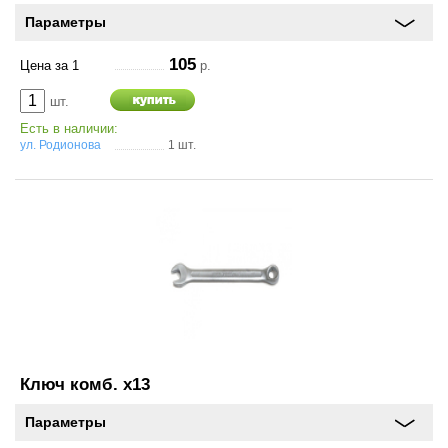
Параметры
105
Цена за 1
р.
Оставить
отзыв
шт.
Есть в наличии:
ул. Родионова
1 шт.
Консультация
по
шинам
+7
(831)
410-
33-
77
Ключ комб. х13
Параметры