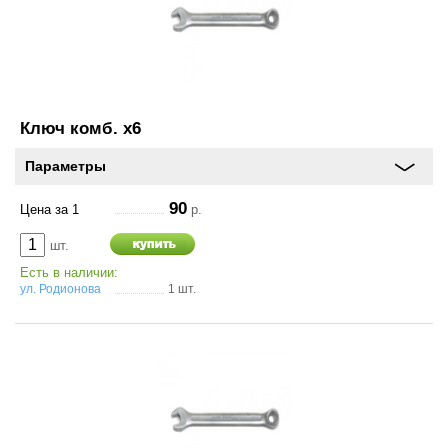
и
схема
проезда
On-line запись на
сервисное обслуживание
Ключ комб. х6
Шины и диски
Параметры
90
Цена за 1
р.
Автохимия
шт.
Автоэлектроника
Есть в наличии:
ул. Родионова
1 шт.
Запчасти
Масла
Спорт туризм