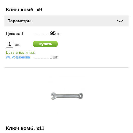
О
компании
Ключ комб. х9
Параметры
Условия
работы
95
Цена за 1
р.
Оплата
шт.
Есть в наличии:
ул. Родионова
1 шт.
Новости
Отзывы
Вакансии
Контакты
Ключ комб. х11