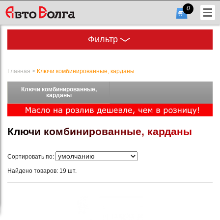
0
Фильтр
Главная
>
Ключи комбинированные, карданы
Ключи комбинированные,
+7
карданы
(831)
432-
К
л
ю
ч
и
к
о
м
б
и
н
и
р
о
в
а
н
н
ы
е
,
к
а
р
д
а
н
ы
56-
Сортировать по:
56
Найдено товаров: 19 шт.
Гарфик
работы