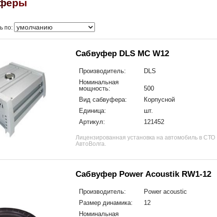
ф
е
р
ы
ь по:
Сабвуфер DLS MC W12
Производитель:
DLS
Номинальная
мощность:
500
Вид сабвуфера:
Корпусной
Единица:
шт.
Артикул:
121452
Лицензированная установка на автомобиль в СТО
АвтоВолга.
Сабвуфер Power Acoustik RW1-12
Производитель:
Power acoustic
Размер динамика:
12
Номинальная