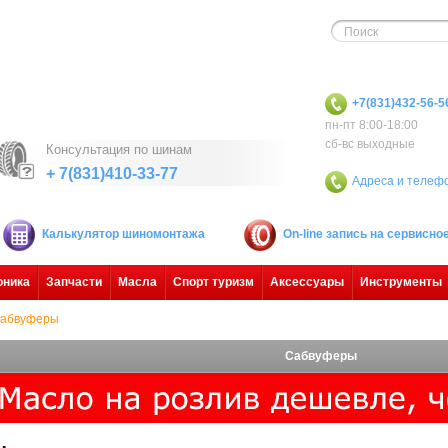
+7(831)432-56-5
пн-пт 8:00-18:00
сб-вс выходные
Консультация по шинам
+ 7(831)410-33-77
Адреса и телеф
Калькулятор шиномонтажа
On-line запись на сервисн
оника
Запчасти
Масла
Спорт туризм
Аксессуары
Инструменты
абвуферы
Сабвуферы