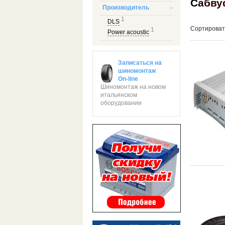
С
а
б
в
у
Производитель
1
DLS
Сортироват
1
Power acoustic
Записаться на
шиномонтаж
On-line
Шиномонтаж на новом
итальянском
оборудовании