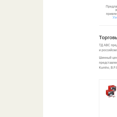
Предла
K
привле
Уз
Торгов
ТД АВС пре
и российски
Шинный цен
представле
Kumho, B.F.G