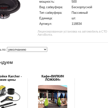
мощность:
500
Вид сабвуфера:
Бескорпусной
Тип сабвуфера:
Пассивный
Единица:
шт.
Артикул:
118834
Лицензированная установка на автомобиль в СТО
АвтоВолга.
ь по:
ндуем
йки Karcher -
Кафе«ВИЛКИН
зкие цены
ЛОЖКИН»