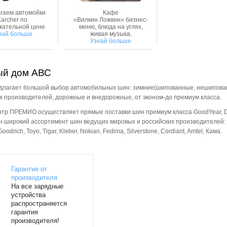
гаем автомойки
Кафе
archer по
«Вилкин Ложкин» бизнес-
кательной цене
меню, блюда на углях,
най больше
живая музыка.
Узнай больше
ый дом АВС
длагает большой выбор автомобильных шин: зимние(шипованные, нешипова
х производителей, дорожные и внедорожные, от эконом-до премиум класса.
тр ПРЕМИО осуществляет прямые поставки шин премиум класса GoodYear, Du
н широкий ассортимент шин ведущих мировых и российских производителей: 
oodrich, Toyo, Tigar, Kleber, Nokian, Fedima, Silverstone, Cordiant, Amtel, Кама.
Гарантия от
производителя
На все зарядные
устройства
распространяется
гарантия
производителя!