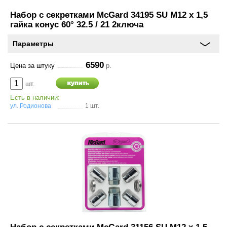
Набор с секретками McGard 34195 SU M12 x 1,5
гайка конус 60° 32.5 / 21 2ключа
Оставить
Параметры
отзыв
6590
Цена за штуку
р.
Консультация
шт.
по
Есть в наличии:
шинам
ул. Родионова
1 шт.
+7
(831)
410-
33-
77