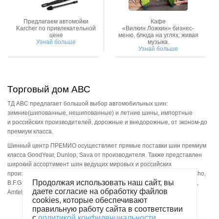
Предлагаем автомойки
Кафе
Karcher по привлекательной
«Вилкин Ложкин» бизнес-
цене
меню, блюда на углях, живая
Узнай больше
музыка.
Узнай больше
Торговый дом АВС
ТД АВС предлагает большой выбор автомобильных шин:
зимние(шипованные, нешипованные) и летние шины, импортные
и российских производителей, дорожные и внедорожные, от эконом-до
премиум класса.
Шинный центр ПРЕМИО осуществляет прямые поставки шин премиум
класса GoodYear, Dunlop, Sava от производителя. Также представлен
широкий ассортимент шин ведущих мировых и российских
производителей: Michelin, Bridgestone, Yokohama, GOODYEAR, Kumho,
Продолжая использовать наш сайт, вы
B.F.Goodrich, Toyo, Tigar, Kleber, Nokian, Fedima, Silverstone, Cordiant,
даете согласие на обработку файлов
Amtel, Кама.
cookies, которые обеспечивают
правильную работу сайта в соответствии
с
политикой конфиденциальности
.