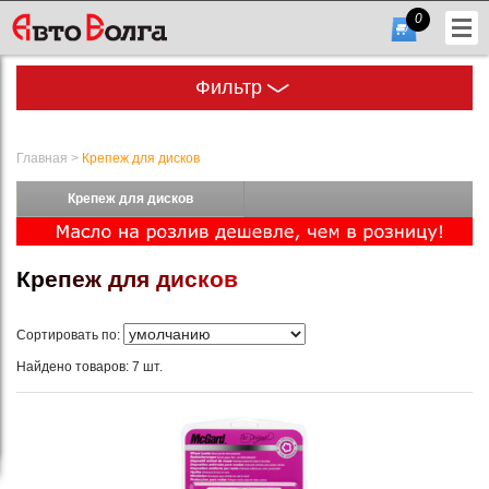
0
Фильтр
Главная
>
Крепеж для дисков
Крепеж для дисков
+7
(831)
К
р
е
п
е
ж
д
л
я
д
и
с
к
о
в
432-
56-
Сортировать по:
56
Найдено товаров: 7 шт.
Гарфик
работы