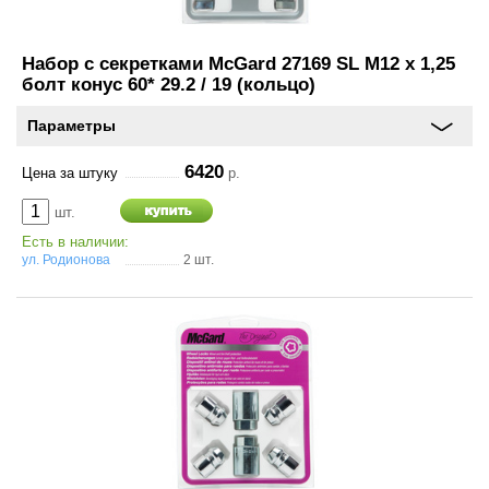
О
компании
Набор с секретками McGard 27169 SL M12 x 1,25
болт конус 60* 29.2 / 19 (кольцо)
Условия
работы
Параметры
Оплата
6420
Цена за штуку
р.
шт.
Новости
Есть в наличии:
ул. Родионова
2 шт.
Отзывы
Вакансии
Контакты