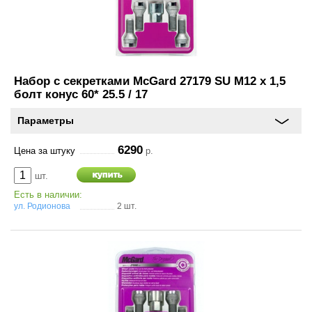
и
схема
проезда
On-line запись на
сервисное обслуживание
Набор с секретками McGard 27179 SU M12 x 1,5
болт конус 60* 25.5 / 17
Шины и диски
Параметры
Автохимия
6290
Цена за штуку
р.
шт.
Автоэлектроника
Есть в наличии:
ул. Родионова
2 шт.
Запчасти
Масла
Спорт туризм