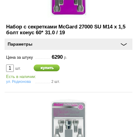
Аксессуары
Инструменты
Набор с секретками McGard 27000 SU M14 x 1,5
болт конус 60* 31.0 / 19
4х4
Параметры
АКБ
6290
Цена за штуку
р.
Все товары
шт.
Есть в наличии:
Услуги
ул. Родионова
2 шт.
Калькулятор
шиномонтажа
On-line запись на
сервисное обслуживание