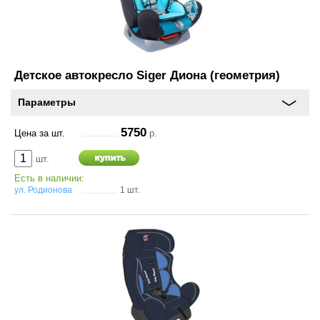
О
компании
Условия
работы
Детское автокресло Siger Диона (геометрия)
Параметры
Оплата
5750
Цена за шт.
р.
Новости
шт.
Отзывы
Есть в наличии:
ул. Родионова
1 шт.
Вакансии
Контакты