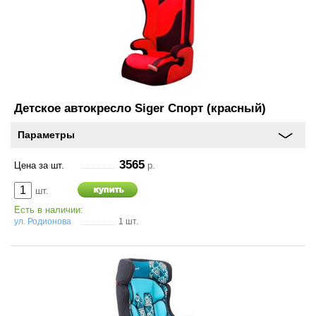
Аксессуары
Инструменты
4х4
Детское автокресло Siger Спорт (красный)
АКБ
Параметры
Все товары
3565
Цена за шт.
р.
Услуги
шт.
Есть в наличии:
Калькулятор
ул. Родионова
1 шт.
шиномонтажа
On-line запись на
сервисное обслуживание