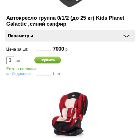
Автокресло группа 0/1/2 (до 25 кг) Kids Planet
Оставить
Galactic ,синий сапфир
отзыв
Параметры
Консультация
7000
Цена за шт.
р.
по
шт.
шинам
Есть в наличии:
+7
ул. Родионова
1 шт.
(831)
410-
33-
77