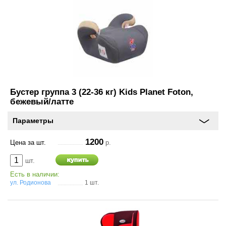
и
схема
проезда
On-line запись на
сервисное обслуживание
Шины и диски
Бустер группа 3 (22-36 кг) Kids Planet Foton,
бежевый/латте
Автохимия
Параметры
Автоэлектроника
1200
Цена за шт.
р.
Запчасти
шт.
Есть в наличии:
Масла
ул. Родионова
1 шт.
Спорт туризм