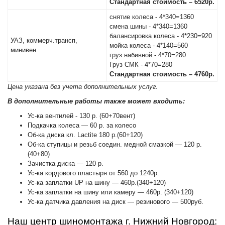
Стандартная стоимость – 6520р.
снятие колеса - 4*340=1360
смена шины - 4*340=1360
балансировка колеса - 4*230=920
УАЗ, коммерч.трансп,
мойка колеса - 4*140=560
минивен
груз набивной - 4*70=280
Груз СМК - 4*70=280
Стандартная стоимость – 4760р.
Цена указана без учета дополнительных услуг.
В дополнительные работы также может входить:
Ус-ка вентилей - 130 р. (60+70вент)
Подкачка колеса — 60 р. за колесо
Об-ка диска кл. Lactite 180 р.(60+120)
Об-ка ступицы и резьб соедин. медной смазкой — 120 р.
(40+80)
Зачистка диска — 120 р.
Ус-ка кордового пластыря от 560 до 1240р.
Ус-ка заплатки UP на шину — 460р.(340+120)
Ус-ка заплатки на шину или камеру — 460р. (340+120)
Ус-ка датчика давления на диск — резинового — 500руб.
Наш центр шиномонтажа г. Нижний Новгород: