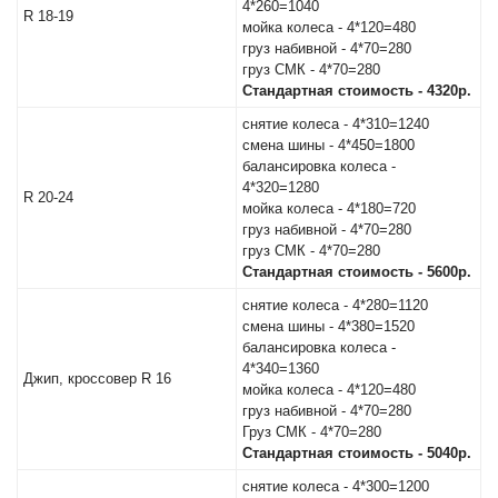
4*260=1040
R 18-19
мойка колеса - 4*120=480
груз набивной - 4*70=280
груз СМК - 4*70=280
Оставить
Стандартная стоимость - 4320р.
отзыв
снятие колеса - 4*310=1240
смена шины - 4*450=1800
балансировка колеса -
Консультация
4*320=1280
по
R 20-24
мойка колеса - 4*180=720
шинам
груз набивной - 4*70=280
груз СМК - 4*70=280
+7
Стандартная стоимость - 5600р.
(831)
снятие колеса - 4*280=1120
410-
смена шины - 4*380=1520
балансировка колеса -
33-
4*340=1360
Джип, кроссовер R 16
мойка колеса - 4*120=480
77
груз набивной - 4*70=280
Груз СМК - 4*70=280
Стандартная стоимость - 5040р.
снятие колеса - 4*300=1200