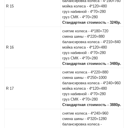
балансировка колеса - 4*190=760
О
R 15
мойка колеса - 4*120=480
компании
груз набивной - 4*70=280
груз СМК - 4*70=280
Условия
Стандартная стоимость - 3240р.
работы
снятие колеса - 4*180=720
смена шины - 4*220=880
балансировка колеса - 4*210=840
Оплата
R 16
мойка колеса - 4*120=480
груз набивной - 4*70=280
Новости
груз СМК - 4*70=280
Стандартная стоимость - 3480р.
Отзывы
снятие колеса - 4*220=880
смена шины - 4*250=1000
балансировка колеса - 4*240=960
Вакансии
R 17
мойка колеса - 4*120=480
груз набивной - 4*70=280
Контакты
груз СМК - 4*70=280
Стандартная стоимость - 3880р.
снятие колеса - 4*240=960
смена шины - 4*320=1280
балансировка колеса -