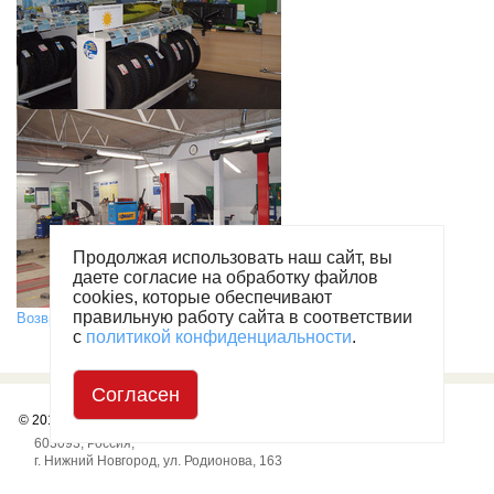
Продолжая использовать наш сайт, вы
даете согласие на обработку файлов
cookies, которые обеспечивают
правильную работу сайта в соответствии
Возврат к списку
с
политикой конфиденциальности
.
Согласен
© 2010
— 2026
«АвтоВолга Супермаркет»
603093
,
Россия
,
г. Нижний Новгород
,
ул. Родионова, 163