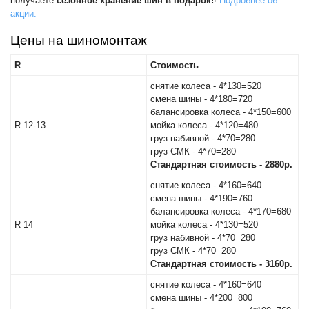
получаете
сезонное хранение шин в подарок!
!
Подробнее об
Аксессуары
акции.
Цены на шиномонтаж
Инструменты
R
Стоимость
4х4
снятие колеса - 4*130=520
смена шины - 4*180=720
балансировка колеса - 4*150=600
АКБ
R 12-13
мойка колеса - 4*120=480
груз набивной - 4*70=280
Все товары
груз СМК - 4*70=280
Стандартная стоимость - 2880р.
Услуги
снятие колеса - 4*160=640
смена шины - 4*190=760
балансировка колеса - 4*170=680
Калькулятор
R 14
мойка колеса - 4*130=520
шиномонтажа
груз набивной - 4*70=280
груз СМК - 4*70=280
Стандартная стоимость - 3160р.
On-line запись на
сервисное обслуживание
снятие колеса - 4*160=640
смена шины - 4*200=800