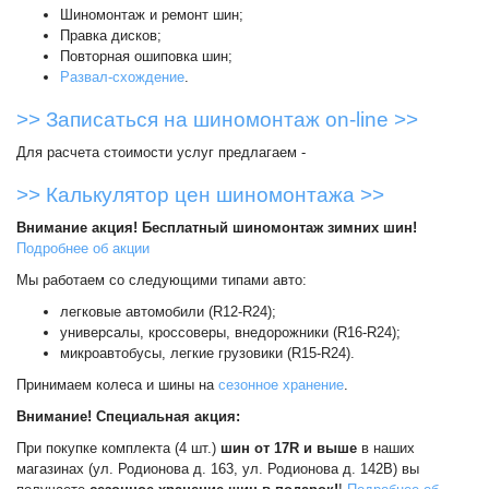
и
Шиномонтаж и ремонт шин;
схема
Правка дисков;
проезда
Повторная ошиповка шин;
Развал-схождение
.
On-line запись на
>> Записаться на шиномонтаж on-line >>
сервисное обслуживание
Для расчета стоимости услуг предлагаем -
Шины и диски
>> Калькулятор цен шиномонтажа >>
Внимание акция! Бесплатный шиномонтаж зимних шин!
Автохимия
Подробнее об акции
Мы работаем со следующими типами авто:
Автоэлектроника
легковые автомобили (R12-R24);
универсалы, кроссоверы, внедорожники (R16-R24);
Запчасти
микроавтобусы, легкие грузовики (R15-R24).
Принимаем колеса и шины на
сезонное хранение
.
Масла
Внимание! Специальная акция:
При покупке комплекта (4 шт.)
шин от 17R и выше
в наших
Спорт туризм
магазинах (ул. Родионова д. 163, ул. Родионова д. 142В) вы