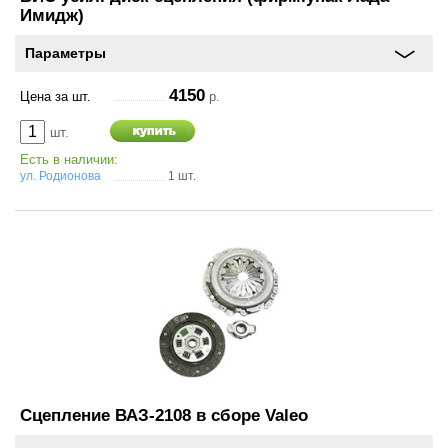
Имидж)
Параметры
Оставить
4150
отзыв
Цена за шт.
р.
шт.
Консультация
Есть в наличии:
по
ул. Родионова
1 шт.
шинам
+7
(831)
410-
33-
77
Сцепление ВАЗ-2108 в сборе Valeo