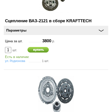
и
схема
проезда
Сцепление ВАЗ-2121 в сборе KRAFTTECH
On-line запись на
сервисное обслуживание
Параметры
3800
Шины и диски
Цена за шт.
р.
шт.
Автохимия
Есть в наличии:
ул. Родионова
1 шт.
Автоэлектроника
Запчасти
Масла
Спорт туризм