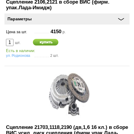
Сцепление 2106,2121 в сборе ВИС (фирм.
О
упак.Лада-Имидж)
компании
Параметры
Условия
работы
4150
Цена за шт.
р.
шт.
Оплата
Есть в наличии:
ул. Родионова
2 шт.
Новости
Отзывы
Вакансии
Контакты
Сцепление 21703,1118,2190 (дв,1,6 16 кл.) в сборе
ВИС усил. диск сцепления (фирм.упак Лада-