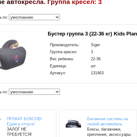
и
е
а
в
т
о
к
р
е
с
л
а
.
Г
р
у
п
п
а
к
р
е
с
е
л
:
3
ь по:
Бустер группа 3 (22-36 кг) Kids Pl
Производитель:
Siger
Группа кресел:
3
Вес ребенка:
22-36
Единица:
шт.
Артикул:
131463
ь по:
ПРОКАТ БОКСОВ!
Багажные системы на
Едем в отпуск!
любой автомобиль
ЗАЛОГ НЕ
Боксы, багажники,
ТРЕБУЕТСЯ!
крепления, аксессуары.