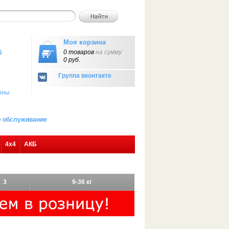
Моя корзина
0 товаров
на сумму
6
0 руб.
Группа вконтакте
оны
ое обслуживание
4х4
АКБ
3
9-36 кг