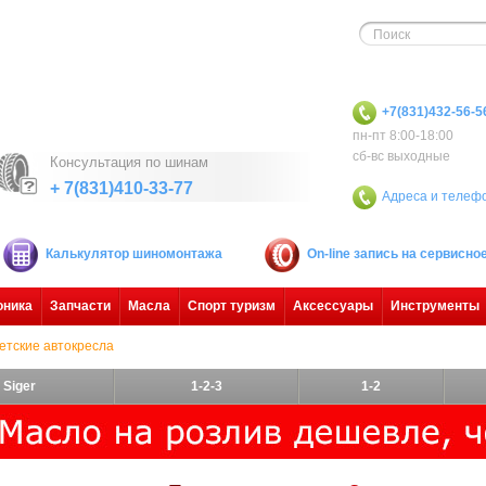
+7(831)432-56-5
пн-пт 8:00-18:00
сб-вс выходные
Консультация по шинам
+ 7(831)410-33-77
Адреса и телеф
Калькулятор шиномонтажа
On-line запись на сервисн
оника
Запчасти
Масла
Спорт туризм
Аксессуары
Инструменты
етские автокресла
Siger
1-2-3
1-2