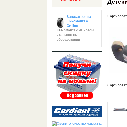
Д
е
т
с
к
очистить все
Сортироват
Записаться на
шиномонтаж
On-line
Шиномонтаж на новом
итальянском
оборудовании
Сортироват