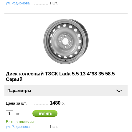
ул. Родионова
1 шт.
Аксессуары
Инструменты
4х4
АКБ
Все товары
Диск колесный ТЗСК Lada 5.5 13 4*98 35 58.5
Услуги
Серый
Параметры
Калькулятор
шиномонтажа
1480
Цена за шт.
р.
On-line запись на
шт.
сервисное обслуживание
Есть в наличии:
ул. Родионова
1 шт.