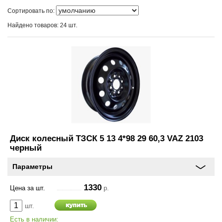
и
схема
Сортировать по:
проезда
Найдено товаров: 24 шт.
On-line запись на
сервисное обслуживание
Шины и диски
Автохимия
Автоэлектроника
Диск колесный ТЗСК 5 13 4*98 29 60,3 VAZ 2103
черный
Запчасти
Параметры
Масла
1330
Цена за шт.
р.
Спорт туризм
шт.
Есть в наличии: