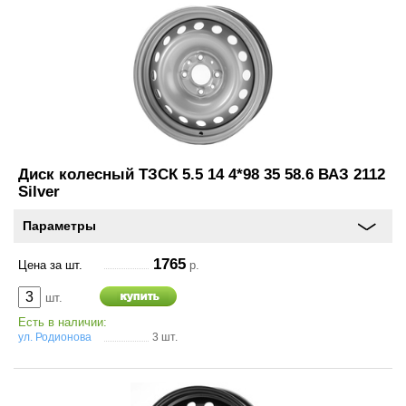
Оставить
отзыв
Консультация
по
Диск колесный ТЗСК 5.5 14 4*98 35 58.6 ВАЗ 2112
шинам
Silver
+7
Параметры
(831)
1765
410-
Цена за шт.
р.
33-
шт.
Есть в наличии:
77
ул. Родионова
3 шт.