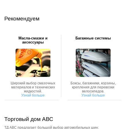
Аксессуары
Рекомендуем
Инструменты
4х4
Масла-смазки и
Багажные системы
аксессуары
АКБ
Все товары
Услуги
Широкий выбор смазочных
Боксы, багажники, корзины,
материалов и технических
крепления для перевозки
Калькулятор
жидкостей.
велосипедов.
Узнай больше
Узнай больше
шиномонтажа
On-line запись на
сервисное обслуживание
Торговый дом АВС
ТД АВС предлагает большой выбор автомобильных шин: