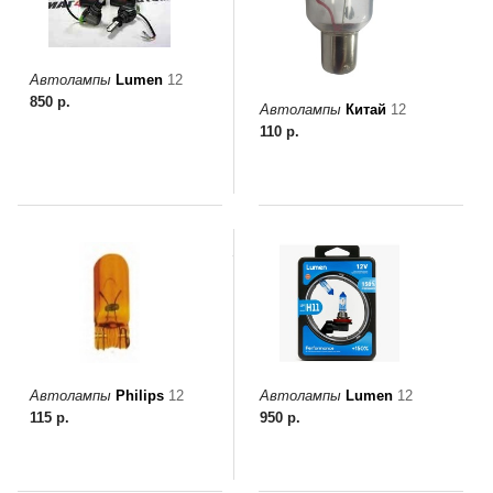
и
схема
проезда
Автолампы
Lumen
12
On-line запись на
850 р.
Автолампы
Китай
12
сервисное обслуживание
110 р.
Шины и диски
Автохимия
Автоэлектроника
Запчасти
Автолампы
Philips
12
Автолампы
Lumen
12
Масла
115 р.
950 р.
Спорт туризм