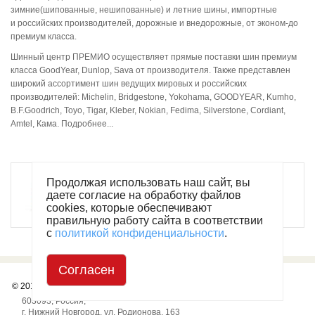
О
зимние(шипованные, нешипованные) и летние шины, импортные
компании
и российских производителей, дорожные и внедорожные, от эконом-до
премиум класса.
Условия
Шинный центр ПРЕМИО осуществляет прямые поставки шин премиум
работы
класса GoodYear, Dunlop, Sava от производителя. Также представлен
широкий ассортимент шин ведущих мировых и российских
производителей: Michelin, Bridgestone, Yokohama, GOODYEAR, Kumho,
Оплата
B.F.Goodrich, Toyo, Tigar, Kleber, Nokian, Fedima, Silverstone, Cordiant,
Amtel, Кама. Подробнее...
Новости
Отзывы
Продолжая использовать наш сайт, вы
Оригинальные масла по низким ценам
даете согласие на обработку файлов
Все оригинальные автомобильные жидкости по
низким ценам!
cookies, которые обеспечивают
Вакансии
правильную работу сайта в соответствии
с
политикой конфиденциальности
.
Контакты
Согласен
© 2010
— 2026
«АвтоВолга Супермаркет»
603093
,
Россия
,
г. Нижний Новгород
,
ул. Родионова, 163