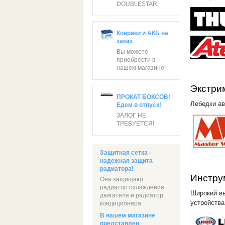
DOUBLESTAR.
Коврики и АКБ на
заказ
Вы можете
приобрести в
нашем магазине!
Экстри
ПРОКАТ БОКСОВ!
Лебедки ав
Едем в отпуск!
ЗАЛОГ НЕ
ТРЕБУЕТСЯ!
Защитная сетка -
надежная защита
радиатора!
Инстру
Она защищают
радиатор охлаждения
Широкий вы
двигателя и радиатор
устройства
кондиционера.
В нашем магазине
представлен