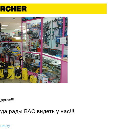
ругое!!!
да рады ВАС видеть у нас!!!
списку