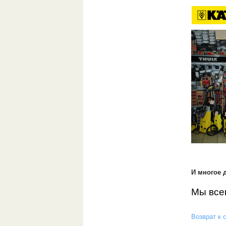
И многое д
Мы всег
Возврат к 