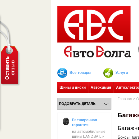
Все товары
Услуги
Шины и диски
Автохимия
Автоэлектр
Главная
>
О
ПОДОБРАТЬ ДЕТАЛЬ
Б
а
г
а
ж
Расширенная
гарантия
Багажн
на автомобильные
шины LANDSAIL и
Боксы, баг