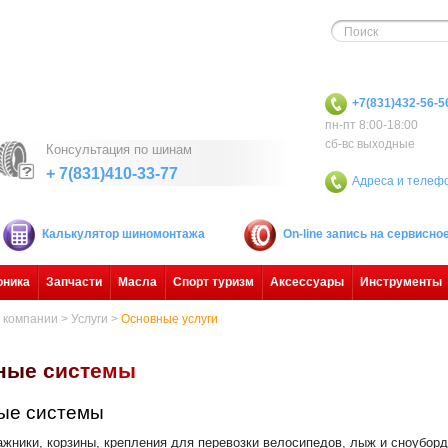
+7(831)432-56-5
пн-пт 8:00-18:00
сб-вс выходные
Консультация по шинам
+ 7(831)410-33-77
Адреса и телеф
Калькулятор шиномонтажа
On-line запись на сервисн
оника
Запчасти
Масла
Спорт туризм
Аксессуары
Инструменты
 компании
>
Услуги
>
Основные услуги
н
ы
е
с
и
с
т
е
м
ы
ые системы
ажники, корзины, крепления для перевозки велосипедов, лыж и сноуборд