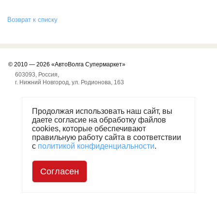
и
схема
Возврат к списку
проезда
On-line запись на
сервисное обслуживание
© 2010
— 2026
«АвтоВолга Супермаркет»
603093
,
Россия
,
Шины и диски
г. Нижний Новгород
,
ул. Родионова, 163
Автохимия
Продолжая использовать наш сайт, вы
даете согласие на обработку файлов
Автоэлектроника
cookies, которые обеспечивают
правильную работу сайта в соответствии
с
политикой конфиденциальности
.
Запчасти
Согласен
Масла
Спорт туризм