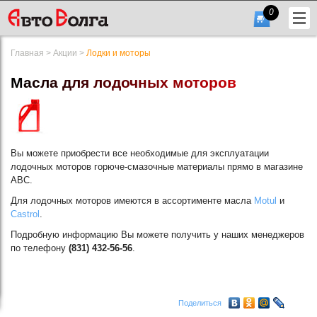
0
Главная
>
Акции
>
Лодки и моторы
М
а
с
л
а
д
л
я
л
о
д
о
ч
н
ы
х
м
о
т
о
р
о
в
+7
Вы можете приобрести все необходимые для эксплуатации
(831)
лодочных моторов горюче-смазочные материалы прямо в магазине
АВС.
432-
Для лодочных моторов имеются в ассортименте масла
Motul
и
56-
Castrol
.
56
Подробную информацию Вы можете получить у наших менеджеров
по телефону
(831) 432-56-56
.
Гарфик
работы
Поделиться