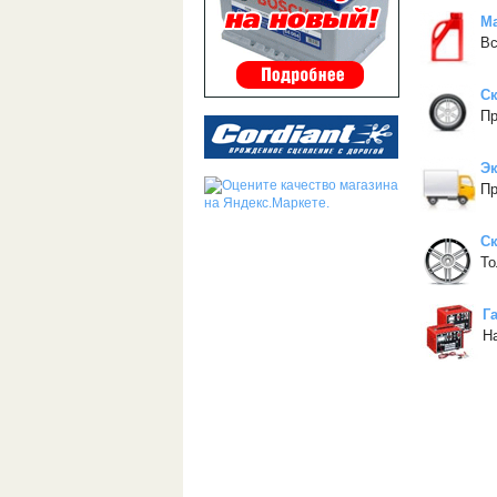
М
Вс
С
Пр
Эк
Пр
Ск
То
Г
Н