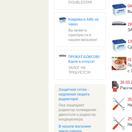
DOUBLESTAR.
04
Вы
Коврики и АКБ на
19
заказ
З
Вы можете
приобрести в
нашем магазине!
13
Сд
ПРОКАТ БОКСОВ!
01
Едем в отпуск!
По
ЗАЛОГ НЕ
с 
ТРЕБУЕТСЯ!
26.03.
Рассч
Защитная сетка -
надежная защита
радиатора!
25
На
Она защищают
радиатор охлаждения
двигателя и радиатор
25
кондиционера.
На
В нашем магазине
представлен