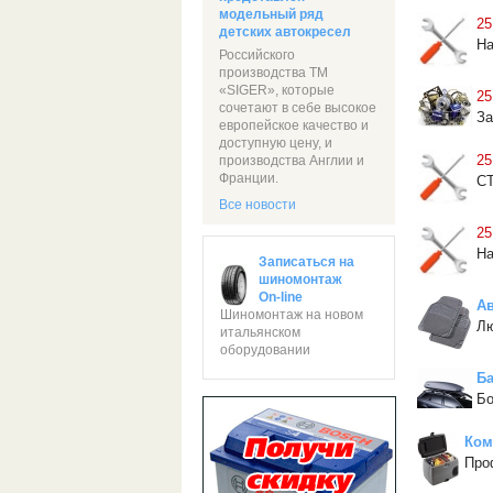
модельный ряд
25
детских автокресел
На
Российского
производства ТМ
«SIGER», которые
25
сочетают в себе высокое
За
европейское качество и
доступную цену, и
25
производства Англии и
Франции.
СТ
Все новости
25
На
Записаться на
шиномонтаж
On-line
Ав
Шиномонтаж на новом
Лю
итальянском
оборудовании
Б
Бо
Ком
Про