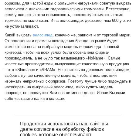
образом, для частой езды с большими нагрузками советую выбрать
велосипед с дисковыми гидравлическими тормозами. Естественно,
если у вас есть такая возможность, поскольку стоимость таких
тормозов не маленькая. И на велосипедах дешевле, чем 600 у.е. их
не устанавливают.
Какой выбрать
велосипед
, конечно же, зависит и от торговой марки.
От положения и времени нахождения бренда на рынке будет
изменяться цена на выбранную модель велосипеда. Главный
критерий, чтобы на всех узлах была обозначена фирма-
производитель, а не было так называемого «NoName». Самые
известные производители, выпускающие качественную продукцию
– это «Shimano» и «SRAM». Не гонитесь за дешевым велосипедом,
выбрать лучше качественную модель, чтобы в последствии
избежать неприятных сюрпризов. Поэтому лучше либо подождать и
насобирать на выбранный велосипед, либо купить модель
попроще, но прослужит Вам она не менее долго. Иначе Вы сами
себе «вставите палки в колеса».
Поделиться
Продолжая использовать наш сайт, вы
даете согласие на обработку файлов
cookies, которые обеспечивают