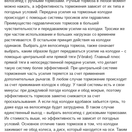
велосипед с ручными тормозами. Ручные тормоза в любой момент
можно нажать, а эффективность торможения зависит от их типа и
погодных условий. Передача усилия на тормозные колодки
происходит с помощью системы тросиков или гидравлики.
Преимущество гидравлических тормозов в большей
чувствительности и передаваемом усилии на колодки. Тросики же
при частом использовании и больших нагрузках со временем
растягиваются. В остальном принцип действия на колодки
одинаков. Выбрать для велосипеда тормоза, также означает
выбрать, каким образом будет передаваться усилие на колодки – с
помощью центральной или прямой тяги (V-brake). Главный плюс
прямой тяги в непосредственной передаче усилия, что делает
такую систему более эффективной. При центральной системе
торможения часть усилия теряется за счет применения
дополнительных рычагов. В любом случае торможение происходит
за счет прижимания колодок к ободу. У такой системы есть и свои
минусы: при дождливой погоде колодки и обод мокрые, поэтому
эффективность тормозов заметно снижается за счет
проскальзывания. А если под колодки вдобавок забьется грязь, то
даже езда на велосипеде будет затруднена. В таком случае
единственный выход – выбрать велосипед с дисковыми тормозами.
Их стоимость выше, но эффективность не зависит от погодных
условий. Основное отличие таких тормозов в том, что колодки
зажимают не обод колеса, а диск, который находится на оси. Таким