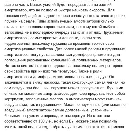
разгоне часть Ваших усилий будет передаваться на задний
амортизатор, что не позволит быстро набирать скорость. Для
гашения вибраций от заднего колеса зачастую достаточно хороших
пружин на седле. Типы используемых амортизаторов сильно
отличаются по своим характеристикам, поэтому какой выбрать
велосипед не в последнюю очередь зависит и от них. Пружинные
амортизаторы самые простые и дешевые, но при этом
недолговечны, поскольку пружины со временем теряют свои
амортизационные свойства. Для более мягкой работы в пружинные
амортизаторы могут устанавливаться демпферы (элементы для
поглощения резонансных колебаний) из полимерных материалов.
Но такая система также не идеальна, поскольку полимеры теряют
свои свойства при низких температурах. Также в роли
амортизатора и демпфера может использоваться воздух. Он
закачивается в вилку насосом, такая конструкция самая легкая, но
сам воздух при больших нагрузках может пропускаться. Лучшими
считаются масляные амортизаторы: демпфер представляют собой
картриджи, заполненные маслом, а амортизаторы могут быть как
воздушными, так и пружинными. Масляно-пружинные (или масляно-
воздушные) амортизаторы самые долговечные, устойчивы к
большим нагрузкам и перепадам температур. Но стоят они
соответственно от 150 у.е., но если Вы можете себе позволить
купить такой велосипед, выбрать лучше именно этот тип тормозов.