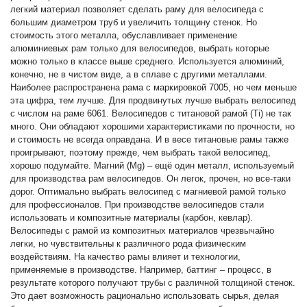
легкий материал позволяет сделать раму для велосипеда с
Аксессуары
большим диаметром труб и увеличить толщину стенок. Но
стоимость этого металла, обуславливает применение
Инструменты
алюминиевых рам только для велосипедов, выбрать которые
можно только в классе выше среднего. Используется алюминий,
конечно, не в чистом виде, а в сплаве с другими металлами.
4х4
Наиболее распространена рама с маркировкой 7005, но чем меньше
эта цифра, тем лучше. Для продвинутых лучше выбрать велосипед
АКБ
с числом на раме 6061. Велосипедов с титановой рамой (Ti) не так
много. Они обладают хорошими характеристиками по прочности, но
и стоимость не всегда оправдана. И в весе титановые рамы также
Все товары
проигрывают, поэтому прежде, чем выбрать такой велосипед,
хорошо подумайте. Магний (Mg) – ещё один металл, используемый
для производства рам велосипедов. Он легок, прочен, но все-таки
Услуги
дорог. Оптимально выбрать велосипед с магниевой рамой только
для профессионалов. При производстве велосипедов стали
Калькулятор
использовать и композитные материалы (карбон, кевлар).
шиномонтажа
Велосипеды с рамой из композитных материалов чрезвычайно
легки, но чувствительны к различного рода физическим
воздействиям. На качество рамы влияет и технологии,
On-line запись на
применяемые в производстве. Например, баттинг – процесс, в
сервисное обслуживание
результате которого получают трубы с различной толщиной стенок.
Это дает возможность рационально использовать сырья, делая