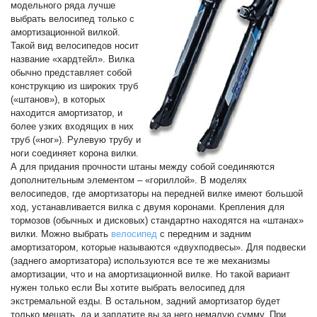
модельного ряда лучше
выбрать велосипед только с
амортизационной вилкой.
Такой вид велосипедов носит
название «хардтейл». Вилка
обычно представляет собой
конструкцию из широких труб
(«штанов»), в которых
находится амортизатор, и
более узких входящих в них
труб («ног»). Рулевую трубу и
ноги соединяет корона вилки.
А для придания прочности штаны между собой соединяются
дополнительным элементом – «гориллой». В моделях
велосипедов, где амортизаторы на передней вилке имеют большой
ход, устанавливается вилка с двумя коронами. Крепления для
тормозов (обычных и дисковых) стандартно находятся на «штанах»
вилки. Можно выбрать
велосипед
с передним и задним
амортизатором, которые называются «двухподвесы». Для подвески
(заднего амортизатора) используются все те же механизмы
амортизации, что и на амортизационной вилке. Но такой вариант
нужен только если Вы хотите выбрать велосипед для
экстремальной езды. В остальном, задний амортизатор будет
только мешать, да и заплатите вы за него немалую сумму. При