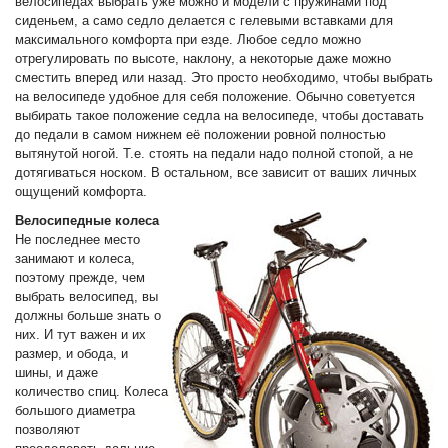
велосипедах выбрать уже можно и модели с пружинами под
сиденьем, а само седло делается с гелевыми вставками для
максимального комфорта при езде. Любое седло можно
отрегулировать по высоте, наклону, а некоторые даже можно
Оставить
сместить вперед или назад. Это просто необходимо, чтобы выбрать
на велосипеде удобное для себя положение. Обычно советуется
отзыв
выбирать такое положение седла на велосипеде, чтобы доставать
до педали в самом нижнем её положении ровной полностью
Консультация
вытянутой ногой. Т.е. стоять на педали надо полной стопой, а не
дотягиваться носком. В остальном, все зависит от ваших личных
по
ощущений комфорта.
шинам
Велосипедные колеса
+7
Не последнее место
занимают и колеса,
(831)
поэтому прежде, чем
410-
выбрать велосипед, вы
должны больше знать о
33-
них. И тут важен и их
размер, и обода, и
77
шины, и даже
количество спиц. Колеса
большого диаметра
позволяют