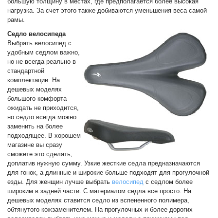
большую толщину в местах, где предполагается более высокая
О
нагрузка. За счет этого также добиваются уменьшения веса самой
компании
рамы.
Cедло велосипеда
Условия
Выбрать велосипед с
работы
удобным седлом важно,
но не всегда реально в
стандартной
Оплата
комплектации. На
дешевых моделях
Новости
большого комфорта
ожидать не приходится,
но седло всегда можно
Отзывы
заменить на более
подходящее. В хорошем
Вакансии
магазине вы сразу
сможете это сделать,
доплатив нужную сумму. Узкие жесткие седла предназначаются
Контакты
для гонок, а длинные и широкие больше подходят для прогулочной
езды. Для женщин лучше выбрать
велосипед
с седлом более
широким в задней части. С материалом седла все просто. На
дешевых моделях ставится седло из вспененного полимера,
обтянутого кожзаменителем. На прогулочных и более дорогих