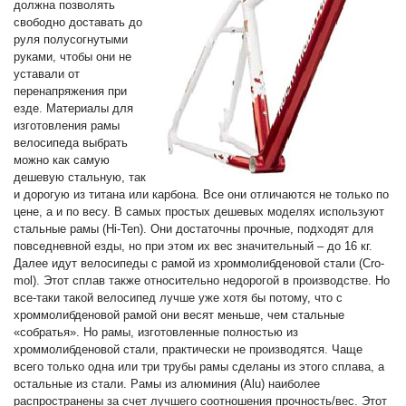
и
должна позволять
схема
свободно доставать до
проезда
руля полусогнутыми
руками, чтобы они не
уставали от
On-line запись на
перенапряжения при
сервисное обслуживание
езде. Материалы для
изготовления рамы
велосипеда выбрать
Шины и диски
можно как самую
дешевую стальную, так
Автохимия
и дорогую из титана или карбона. Все они отличаются не только по
цене, а и по весу. В самых простых дешевых моделях используют
стальные рамы (Hi-Ten). Они достаточны прочные, подходят для
Автоэлектроника
повседневной езды, но при этом их вес значительный – до 16 кг.
Далее идут велосипеды с рамой из хроммолибденовой стали (Cro-
mol). Этот сплав также относительно недорогой в производстве. Но
Запчасти
все-таки такой велосипед лучше уже хотя бы потому, что с
хроммолибденовой рамой они весят меньше, чем стальные
Масла
«собратья». Но рамы, изготовленные полностью из
хроммолибденовой стали, практически не производятся. Чаще
всего только одна или три трубы рамы сделаны из этого сплава, а
Спорт туризм
остальные из стали. Рамы из алюминия (Alu) наиболее
распространены за счет лучшего соотношения прочность/вес. Этот