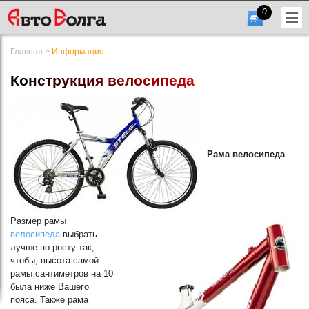
0
Главная
>
Информация
К
о
н
с
т
р
у
к
ц
и
я
в
е
л
о
с
и
п
е
д
а
+7
Рама велосипеда
(831)
432-
56-
Размер рамы
56
велосипеда
выбрать
лучше по росту так,
чтобы, высота самой
рамы сантиметров на 10
Гарфик
была ниже Вашего
работы
пояса. Также рама