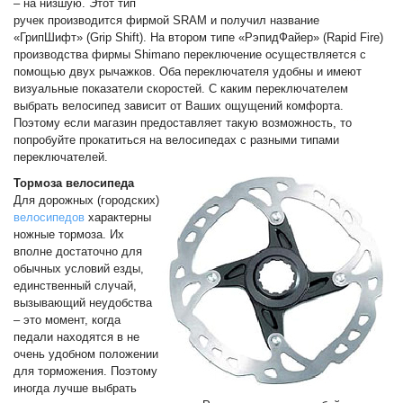
– на низшую. Этот тип
ручек производится фирмой SRAM и получил название
«ГрипШифт» (Grip Shift). На втором типе «РэпидФайер» (Rapid Fire)
производства фирмы Shimano переключение осуществляется с
помощью двух рычажков. Оба переключателя удобны и имеют
визуальные показатели скоростей. С каким переключателем
выбрать велосипед зависит от Ваших ощущений комфорта.
Поэтому если магазин предоставляет такую возможность, то
попробуйте прокатиться на велосипедах с разными типами
переключателей.
Тормоза велосипеда
Для дорожных (городских)
велосипедов
характерны
ножные тормоза. Их
вполне достаточно для
обычных условий езды,
единственный случай,
вызывающий неудобства
– это момент, когда
педали находятся в не
очень удобном положении
для торможения. Поэтому
иногда лучше выбрать