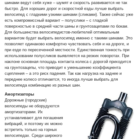
шинами ведут себя хуже – шумят и скорость развивается не так
быстро. Для хороших дорог и скоростной езды лучше выбрать
велосипед с гладкими узкими шинами (сликами). Также сейчас уже
есть компромиссный вариант – полуслики – с гладкой
поверхностью в средней части шины и грунтозацепами по бокам.
Для большинства велосипедистов-любителей оптимальным
вариантом будет выбрать велосипед именно с такими шинами. Это
позволяет одинаково комфортно чувствовать себя и на дороге, и
при езде по пересеченной местности. Единственная тонкость при
использовании полусликов выявляется на резких поворотах. При
наклоне основная площадь контакта колеса с дорогой приходится
на грунтозацепы, что приводит к уменьшению коэффициента
сцепления – а это риск падения. Так как нагрузка на заднее и
переднее колесо отличается, то иногда лучше выбрать для
велосипеда комбинацию из разных шин.
Амортизаторы
Дорожные (городские)
велосипеды не оборудуются
амортизаторами. Их
устанавливают для погашения
вибраций, и поэтому их можно
встретить только на горных
велосипедах. Среди широкого