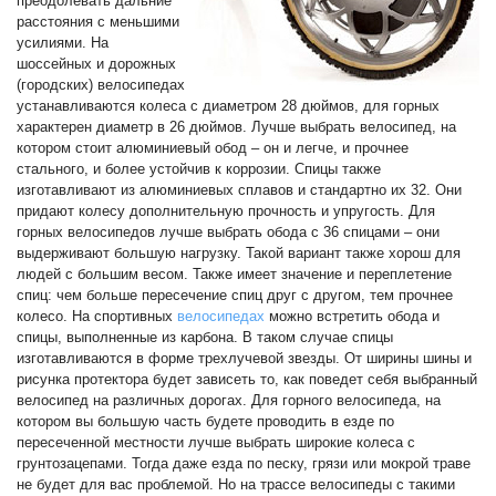
преодолевать дальние
расстояния с меньшими
усилиями. На
шоссейных и дорожных
(городских) велосипедах
устанавливаются колеса с диаметром 28 дюймов, для горных
характерен диаметр в 26 дюймов. Лучше выбрать велосипед, на
котором стоит алюминиевый обод – он и легче, и прочнее
стального, и более устойчив к коррозии. Спицы также
изготавливают из алюминиевых сплавов и стандартно их 32. Они
придают колесу дополнительную прочность и упругость. Для
горных велосипедов лучше выбрать обода с 36 спицами – они
выдерживают большую нагрузку. Такой вариант также хорош для
людей с большим весом. Также имеет значение и переплетение
спиц: чем больше пересечение спиц друг с другом, тем прочнее
колесо. На спортивных
велосипедах
можно встретить обода и
спицы, выполненные из карбона. В таком случае спицы
изготавливаются в форме трехлучевой звезды. От ширины шины и
рисунка протектора будет зависеть то, как поведет себя выбранный
велосипед на различных дорогах. Для горного велосипеда, на
котором вы большую часть будете проводить в езде по
пересеченной местности лучше выбрать широкие колеса с
грунтозацепами. Тогда даже езда по песку, грязи или мокрой траве
не будет для вас проблемой. Но на трассе велосипеды с такими