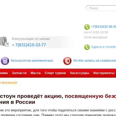
+7(831)432-56-5
пн-пт 8:00-18:00
сб-вс выходные
Консультация по шинам
+ 7(831)410-33-77
Адреса и телеф
Калькулятор шиномонтажа
On-line запись на сервисн
оника
Запчасти
Масла
Спорт туризм
Аксессуары
Инструменты
нформация
с
т
о
у
н
п
р
о
в
е
д
ё
т
а
к
ц
и
ю
,
п
о
с
в
я
щ
е
н
н
у
ю
б
е
з
н
и
я
в
Р
о
с
с
и
и
м это мероприятие, для того чтобы поделиться своими знаниями с рос
 проверки состояния шин. Помимо этого мы следуем принципам эковожде