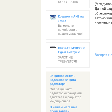
DOUBLESTAR.
(Междунаро
Данной акц
об эковожд
Коврики и АКБ на
автомобиля
заказ
состояния 
Вы можете
приобрести в
нашем магазине!
ПРОКАТ БОКСОВ!
Едем в отпуск!
Возврат к 
ЗАЛОГ НЕ
ТРЕБУЕТСЯ!
Защитная сетка -
надежная защита
радиатора!
Она защищают
радиатор охлаждения
двигателя и радиатор
кондиционера.
В нашем магазине
представлен