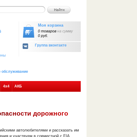
Моя корзина
0 товаров
на сумму
6
0 руб.
Группа вконтакте
оны
ое обслуживание
4х4
АКБ
о
п
а
с
н
о
с
т
и
д
о
р
о
ж
н
о
г
о
сийскими автолюбителями и рассказать им
ния и участвуем в совместной с FIA