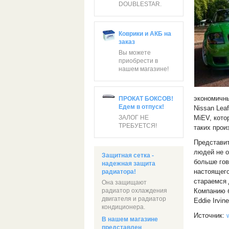
DOUBLESTAR.
Коврики и АКБ на
заказ
Вы можете
приобрести в
нашем магазине!
экономичны
ПРОКАТ БОКСОВ!
Едем в отпуск!
Nissan Lea
MiEV, кото
ЗАЛОГ НЕ
ТРЕБУЕТСЯ!
таких произ
Представи
людей не о
Защитная сетка -
больше гов
надежная защита
настоящег
радиатора!
стараемся
Она защищают
Компанию б
радиатор охлаждения
двигателя и радиатор
Eddie Irvin
кондиционера.
Источник:
В нашем магазине
представлен