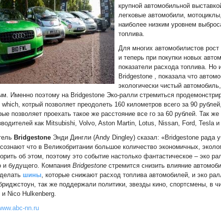
крупной автомобильной выставко
легковые автомобили, мотоциклы
наиболее низким уровнем выброса
топлива.
Для многих автомобилистов рост 
и теперь при покупки новых авт
показатели расхода топлива. Но
Bridgestone , показала что автом
экологически чистый автомобиль,
м. Именно поэтому на Bridgestone Эко-ралли стремиться продемонстрир
f which, котрый позволяет преодолеть 160 километров всего за 90 рублей,
рые позволяет проехать такое же расстояние все го за 60 рублей. Так ж
водителей как Mitsubishi, Volvo, Aston Martin, Lotus, Nissan, Ford, Tesla и
тель
Bridgestone
Энди Дингли (Andy Dingley) сказал: «Bridgestone рада 
сознают что в Великобритании большое количество экономичных, эколо
орить об этом, поэтому это событие настолько фантастическое – эко р
о и будущего. Компания
Bridgestone
стремится снизить влияние автомоб
 делать
шины
, которые снижают расход топлива автомобилей, и эко ра
риджстоун, так же поддержали политики, звезды кино, спортсмены, в 
e и Nico Hulkenberg.
www.abc-nn.ru