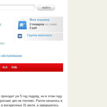
Моя корзина
0 товаров
на сумму
6
0 руб.
Группа вконтакте
оны
ое обслуживание
4х4
АКБ
, проходит уж 5 год подряд, но в этом году
озросших цен на топливо. Ралли началось в
а в воскресенье 31 июля, а завершилось