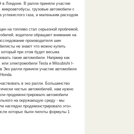
й в Лондоне. В ралли приняли участие
, микроавтобусы, грузовые автомобили с
 углекислого газа, и маленьким расходом
цен на топливо стал серьезной проблемой,
омобилей, водители обращают внимание на
 исследование производителя шин
обилисты не знают что можно купить
 который при этом будет весьма
овать такие автомобили. Напрмер как
 или электромобили Tesla и Mitsubishi I-
е в Эко ралли приняли участие автомобили
 Honda.
участвовать в эко ралли. Большинство
гически чистых автомобилей, нам нужно
алли продемонстрировало автомобили
ильного на окружающую среду - мы
лли наглядно продемонстрировало это».
числе которых были пилоты формулы 1