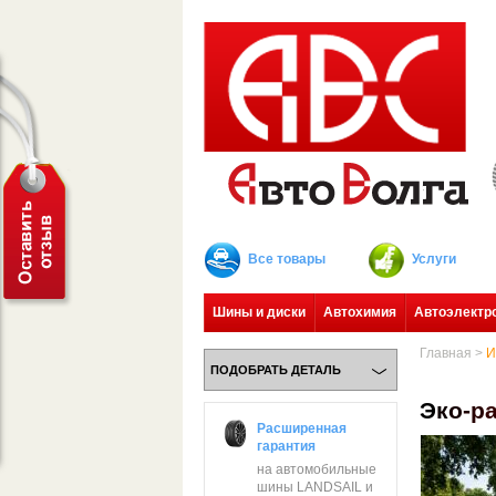
Все товары
Услуги
Шины и диски
Автохимия
Автоэлектр
Главная
>
И
ПОДОБРАТЬ ДЕТАЛЬ
Э
к
о
-
р
Расширенная
гарантия
на автомобильные
шины LANDSAIL и