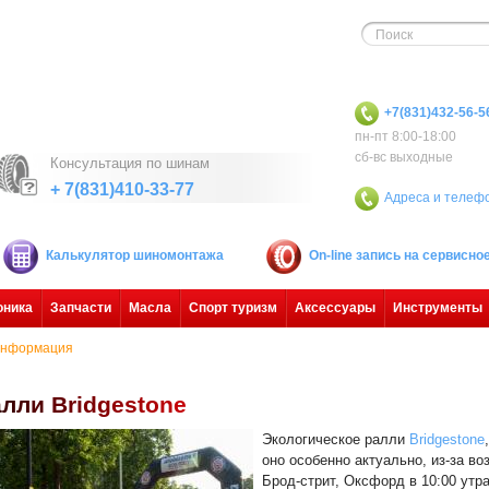
+7(831)432-56-5
пн-пт 8:00-18:00
сб-вс выходные
Консультация по шинам
+ 7(831)410-33-77
Адреса и телеф
Калькулятор шиномонтажа
On-line запись на сервисн
оника
Запчасти
Масла
Спорт туризм
Аксессуары
Инструменты
нформация
а
л
л
и
B
r
i
d
g
e
s
t
o
n
e
Экологическое ралли
Bridgestone
оно особенно актуально, из-за в
Брод-стрит, Оксфорд в 10:00 утр