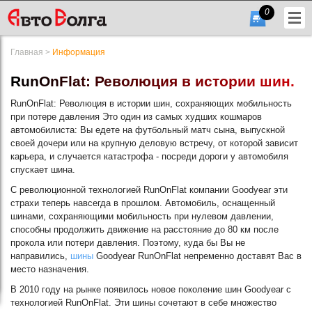
0
Главная
>
Информация
R
u
n
O
n
F
l
a
t
:
Р
е
в
о
л
ю
ц
и
я
в
и
с
т
о
р
и
и
ш
и
н
.
RunOnFlat: Революция в истории шин, сохраняющих мобильность
при потере давления Это один из самых худших кошмаров
автомобилиста: Вы едете на футбольный матч сына, выпускной
+7
своей дочери или на крупную деловую встречу, от которой зависит
карьера, и случается катастрофа - посреди дороги у автомобиля
(831)
спускает шина.
432-
С революционной технологией RunOnFlat компании Goodyear эти
56-
страхи теперь навсегда в прошлом. Автомобиль, оснащенный
шинами, сохраняющими мобильность при нулевом давлении,
56
способны продолжить движение на расстояние до 80 км после
прокола или потери давления. Поэтому, куда бы Вы не
направились,
шины
Goodyear RunOnFlat непременно доставят Вас в
место назначения.
Гарфик
В 2010 году на рынке появилось новое поколение шин Goodyear с
работы
технологией RunOnFlat. Эти шины сочетают в себе множество