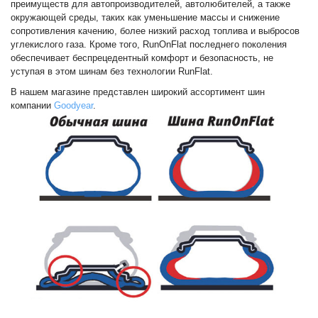
и
преимуществ для автопроизводителей, автолюбителей, а также
схема
окружающей среды, таких как уменьшение массы и снижение
проезда
сопротивления качению, более низкий расход топлива и выбросов
углекислого газа. Кроме того, RunOnFlat последнего поколения
обеспечивает беспрецедентный комфорт и безопасность, не
On-line запись на
уступая в этом шинам без технологии RunFlat.
сервисное обслуживание
В нашем магазине представлен широкий ассортимент шин
компании
Goodyear
.
Шины и диски
Автохимия
Автоэлектроника
Запчасти
Масла
Спорт туризм