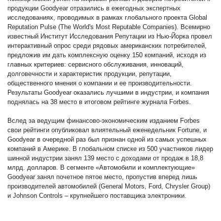
и
продукции Goodyear отразились в ежегодных экспертных
схема
исследованиях, проводимых в рамках глобального проекта Global
проезда
Reputation Pulse (The World's Most Reputable Companies). Всемирно
известный Институт Исследования Репутации из Нью-Йорка провел
On-line запись на
интерактивный опрос среди рядовых американских потребителей,
предложив им дать комплексную оценку 150 компаний, исходя из
сервисное обслуживание
главных критериев: сервисного обслуживания, инноваций,
долговечности и характеристик продукции, репутации,
Шины и диски
общественного мнения о компании и ее производительности.
Результаты Goodyear оказались лучшими в индустрии, и компания
поднялась на 38 место в итоговом рейтинге журнала Forbes.
Автохимия
Вслед за ведущим финансово-экономическим изданием Forbes
Автоэлектроника
свои рейтинги опубликовал влиятельный еженедельник Fortune, и
Goodyear в очередной раз был признан одной из самых успешных
компаний в Америке. В глобальном списке из 500 участников лидер
Запчасти
шинной индустрии занял 139 место с доходами от продаж в 18,8
млрд. долларов. В сегменте «Автомобили и комплектующие»
Goodyear занял почетное пятое место, пропустив вперед лишь
Масла
производителей автомобилей (General Motors, Ford, Chrysler Group)
и Johnson Controls – крупнейшего поставщика электроники.
Спорт туризм