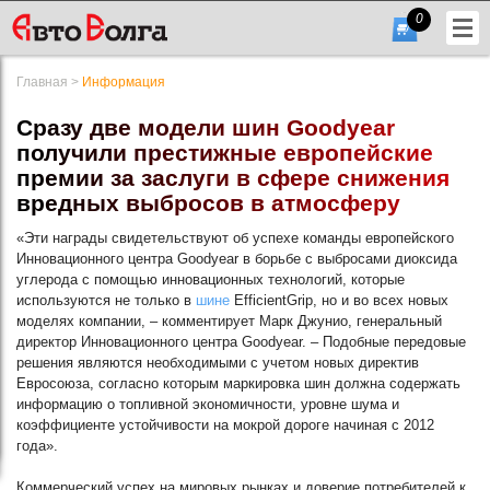
0
Главная
>
Информация
С
р
а
з
у
д
в
е
м
о
д
е
л
и
ш
и
н
G
o
o
d
y
e
a
r
п
о
л
у
ч
и
л
и
п
р
е
с
т
и
ж
н
ы
е
е
в
р
о
п
е
й
с
к
и
е
п
р
е
м
и
и
з
а
з
а
с
л
у
г
и
в
с
ф
е
р
е
с
н
и
ж
е
н
и
я
в
р
е
д
н
ы
х
в
ы
б
р
о
с
о
в
в
а
т
м
о
с
ф
е
р
у
+7
«Эти награды свидетельствуют об успехе команды европейского
(831)
Инновационного центра Goodyear в борьбе с выбросами диоксида
углерода с помощью инновационных технологий, которые
432-
используются не только в
шине
EfficientGrip, но и во всех новых
56-
моделях компании, – комментирует Марк Джунио, генеральный
директор Инновационного центра Goodyear. – Подобные передовые
56
решения являются необходимыми с учетом новых директив
Евросоюза, согласно которым маркировка шин должна содержать
информацию о топливной экономичности, уровне шума и
коэффициенте устойчивости на мокрой дороге начиная с 2012
Гарфик
года».
работы
Коммерческий успех на мировых рынках и доверие потребителей к