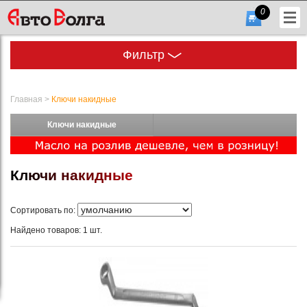
0
Фильтр
Главная
>
Ключи накидные
Ключи накидные
+7
(831)
К
л
ю
ч
и
н
а
к
и
д
н
ы
е
432-
56-
Сортировать по:
56
Найдено товаров: 1 шт.
Гарфик
работы