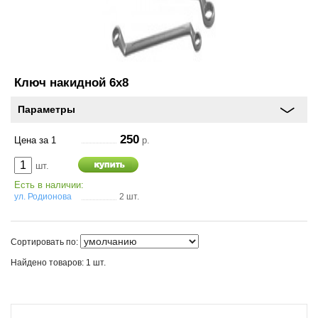
и
схема
проезда
On-line запись на
сервисное обслуживание
Ключ накидной 6х8
Параметры
Шины и диски
250
Цена за 1
р.
Автохимия
шт.
Есть в наличии:
Автоэлектроника
ул. Родионова
2 шт.
Запчасти
Сортировать по:
Масла
Найдено товаров: 1 шт.
Спорт туризм