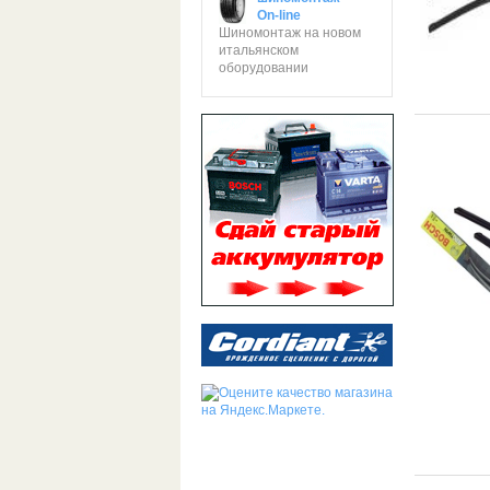
On-line
Шиномонтаж на новом
итальянском
оборудовании