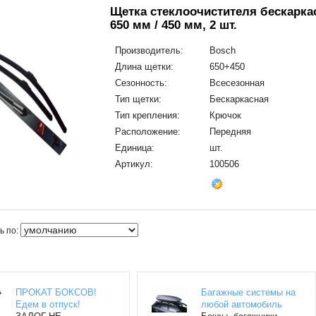
Щетка стеклоочистителя бескарка
650 мм / 450 мм, 2 шт.
Производитель:
Bosch
Длина щетки:
650+450
Сезонность:
Всесезонная
Тип щетки:
Бескаркасная
Тип крепления:
Крючок
Расположение:
Передняя
Единица:
шт.
Артикул:
100506
ь по:
ПРОКАТ БОКСОВ!
Багажные системы на
Едем в отпуск!
любой автомобиль