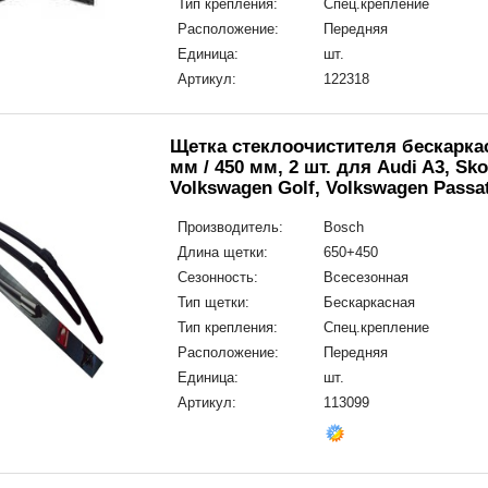
Тип крепления:
Спец.крепление
Расположение:
Передняя
Единица:
шт.
Артикул:
122318
Щетка стеклоочистителя бескаркас
мм / 450 мм, 2 шт. для Audi A3, Sk
Volkswagen Golf, Volkswagen Passa
Производитель:
Bosch
Длина щетки:
650+450
Сезонность:
Всесезонная
Тип щетки:
Бескаркасная
Тип крепления:
Спец.крепление
Расположение:
Передняя
Единица:
шт.
Артикул:
113099