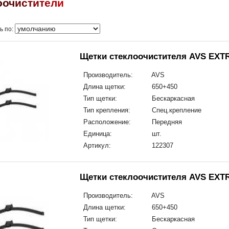
о
о
ч
и
с
т
и
т
е
л
и
ь по:
Щетки стеклоочистителя AVS EXTRA
Производитель:
AVS
Длина щетки:
650+450
Тип щетки:
Бескаркасная
Тип крепления:
Спец.крепление
Расположение:
Передняя
Единица:
шт.
Артикул:
122307
Щетки стеклоочистителя AVS EXTR
Производитель:
AVS
Длина щетки:
650+450
Тип щетки:
Бескаркасная