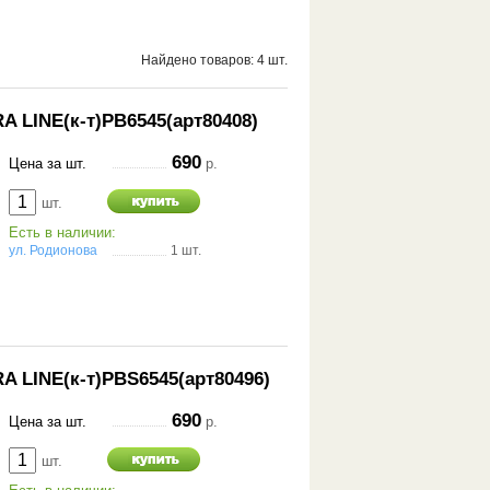
Найдено товаров: 4 шт.
 LINE(к-т)PB6545(арт80408)
690
Цена за шт.
р.
шт.
Есть в наличии:
ул. Родионова
1 шт.
A LINE(к-т)PBS6545(арт80496)
690
Цена за шт.
р.
шт.