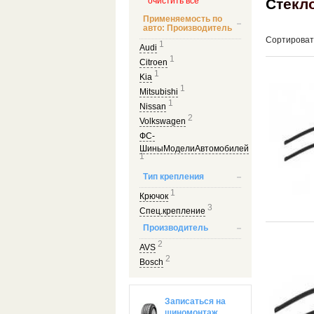
С
т
е
к
л
очистить все
Применяемость по
авто: Производитель
Сортироват
1
Audi
1
Citroen
1
Kia
1
Mitsubishi
1
Nissan
2
Volkswagen
ФС-
ШиныМоделиАвтомобилей
1
Тип крепления
1
Крючок
3
Спец.крепление
Производитель
2
AVS
2
Bosch
Записаться на
шиномонтаж