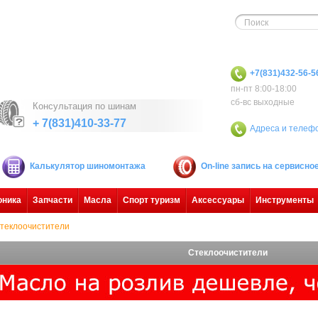
+7(831)432-56-5
пн-пт 8:00-18:00
сб-вс выходные
Консультация по шинам
+ 7(831)410-33-77
Адреса и телеф
Калькулятор шиномонтажа
On-line запись на сервисн
оника
Запчасти
Масла
Спорт туризм
Аксессуары
Инструменты
теклоочистители
Стеклоочистители